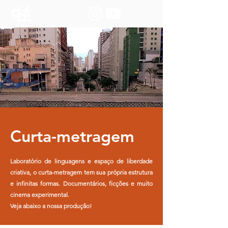
Curta-metragem
Laboratório de linguagens e espaço de liberdade
criativa, o curta-metragem tem sua própria estrutura
e infinitas formas. Documentários, ficções e muito
cinema experimental.
Veja abaixo a nossa produção!