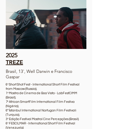
2025
TREZE
Brasil, 13', Well Darwin e Francisco
Gaspar
6º Short Shot Fest - International Short Film Festival
from Moscow (Russia);
1ª Mostra de Cinema de Boa Vista - LabFestCIMM
(Brasil);
7º African SmartFilm International Film Festiva
(Nigéria);
6° İstanbul International Nartugan Film Festivali
(Turquia);
3º Edição Festival Mostraí Cine Percepções (Brasil).
6º FESCILMAR - International Short Film Festival
(Venezuela)