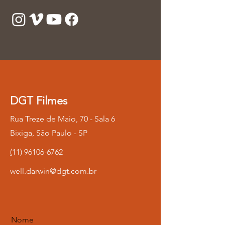
DGT Filmes
Rua Treze de Maio, 70 - Sala 6
Bixiga, São Paulo - SP
(
11) 96106-6762
well.darwin@dgt.com.br
Nome